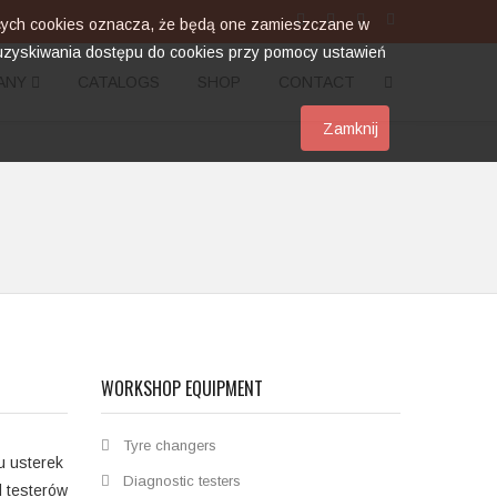
zących cookies oznacza, że będą one zamieszczane w
zyskiwania dostępu do cookies przy pomocy ustawień
ANY
CATALOGS
SHOP
CONTACT
Zamknij
WORKSHOP EQUIPMENT
Tyre changers
u usterek
Diagnostic testers
 testerów