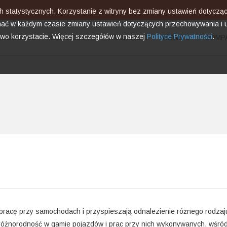
ach statystycznych. Korzystanie z witryny bez zmiany ustawień dotyc
ć w każdym czasie zmiany ustawień dotyczących przechowywania i u
two korzystacie. Więcej szczegółów w naszej
Polityce Prywatności
.
RODUCTS
SERVICES
TRAINING
NEWS
COMP
 pracę przy samochodach i przyspieszają odnalezienie różnego rodzaj
żnorodność w gamie pojazdów i prac przy nich wykonywanych, wśród