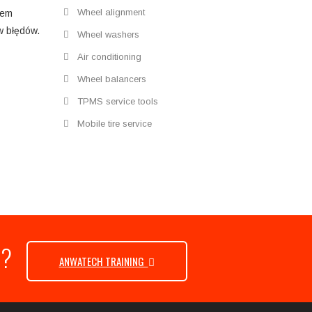
Wheel alignment
iem
w błędów.
Wheel washers
Air conditioning
Wheel balancers
TPMS service tools
Mobile tire service
re ?
ANWATECH TRAINING