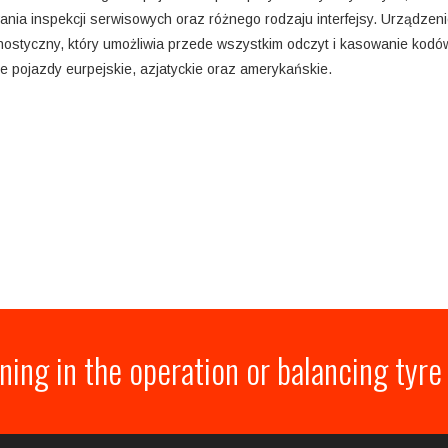
nia inspekcji serwisowych oraz różnego rodzaju interfejsy. Urządzen
gnostyczny, który umożliwia przede wszystkim odczyt i kasowanie kodó
 pojazdy eurpejskie, azjatyckie oraz amerykańskie.
ining in the operation or balancing ty